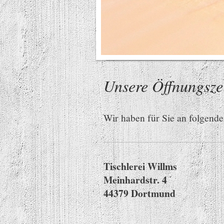
Unsere Öffnungsze
Wir haben für Sie an folgende
Tischlerei Willms
Meinhardstr. 4
44379 Dortmund