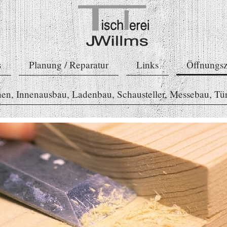
s
Planung / Reparatur
Links
Öffnungsz
en, Innenausbau, Ladenbau, Schausteller, Messebau, Tür